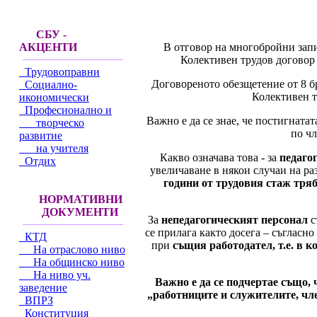
СБУ -
В отговор на многобройни запит
АКЦЕНТИ
Колективен трудов договор з
Трудовоправни
Договореното обезщетение от 8 б
Социално-
Колективен т
икономически
Професионално и
Важно е да се знае, че постигнат
творческо
по чл
развитие
на учителя
Какво означава това - за
педаго
Отдих
увеличаване в някои случаи на разм
години от трудовия стаж тряб
НОРМАТИВНИ
ДОКУМЕНТИ
За
непедагогическият персонал
с
се прилага както досега – съгласно
КТД
при
същия работодател, т.е. в 
На отраслово ниво
На общинско ниво
На ниво уч.
Важно е да се подчертае също, 
заведение
„работниците и служителите, чле
ВПРЗ
Конституция