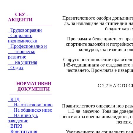
СБУ -
Правителството одобри допълните
АКЦЕНТИ
лв. за изплащане на стипендии н
бюджет като ч
Трудовоправни
Социално-
Програмата беше приета от прав
икономически
спортните заложби и потребност
Професионално и
конкурси, състезания и о
творческо
развитие
С друго постановление правителс
на учителя
145-годишнината от създаването н
Отдих
честването. Промяната е извърш
НОРМАТИВНИ
С 2,7 НА СТО
ДОКУМЕНТИ
КТД
На отраслово ниво
Правителството определи нов размер
На общинско ниво
113 лв. месечно. Това ще довед
На ниво уч.
пенсията за военна инвалидност, 
заведение
пенсия,
ВПРЗ
Конституция
Увеличението на социалната пенс