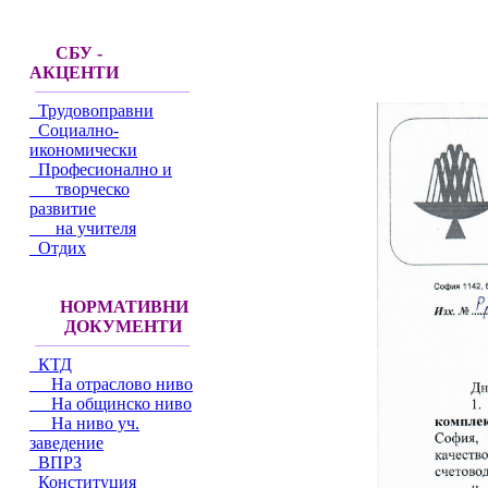
СБУ -
АКЦЕНТИ
Трудовоправни
Социално-
икономически
Професионално и
творческо
развитие
на учителя
Отдих
НОРМАТИВНИ
ДОКУМЕНТИ
КТД
На отраслово ниво
На общинско ниво
На ниво уч.
заведение
ВПРЗ
Конституция