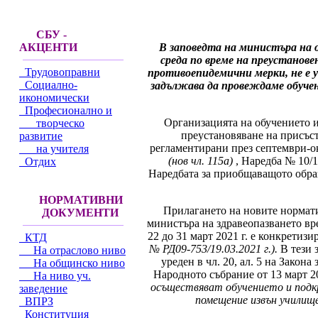
СБУ -
В заповедта на министъра на 
АКЦЕНТИ
среда по време на преустанове
Трудовоправни
противоепидемични мерки, не е 
Социално-
задължава да провеждаме обуче
икономически
Професионално и
Организацията на обучението и
творческо
преустановяване на присъс
развитие
регламентирани през септември-о
на учителя
(нов чл. 115а)
, Наредба № 10/1
Отдих
Наредбата за приобщаващото образо
НОРМАТИВНИ
Прилагането на новите нормати
ДОКУМЕНТИ
министъра на здравеопазването в
22 до 31 март 2021 г. е конкретиз
КТД
№ РД09-753/19.03.2021 г.).
В тези 
На отраслово ниво
уреден в чл. 20, ал. 5 на Закон
На общинско ниво
Народното събрание от 13 март 20
На ниво уч.
осъществяват обучението и подкр
заведение
помещение извън училищ
ВПРЗ
Конституция