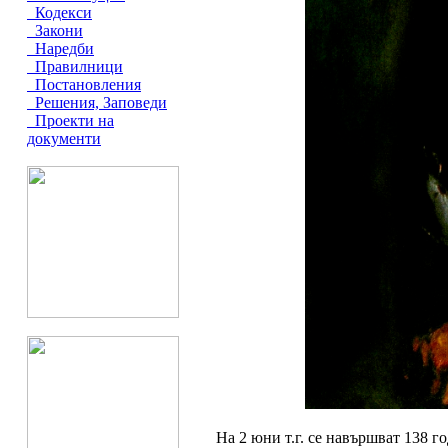
Кодекси
Закони
Наредби
Правилници
Постановления
Решения, Заповеди
Проекти на
документи
На 2 юни т.г. се навършват 138 г