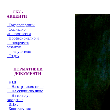
СБУ -
АКЦЕНТИ
Трудовоправни
Социално-
икономически
Професионално и
творческо
развитие
на учителя
Отдих
НОРМАТИВНИ
ДОКУМЕНТИ
КТД
На отраслово ниво
На общинско ниво
На ниво уч.
заведение
ВПРЗ
Конституция