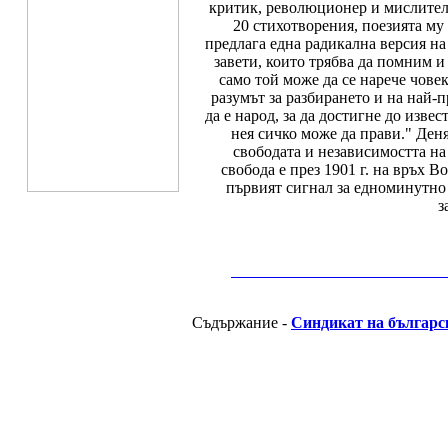
критик, революционер и мислител,
20 стихотворения, поезията му 
предлага една радикална версия н
завети, които трябва да помним и
само той може да се нарече човек
разумът за разбирането и на най-п
да е народ, за да достигне до изве
нея сичко може да прави." Деня
свободата и независимостта на
свобода е през 1901 г. на връх В
първият сигнал за едноминутно 
з
__________________________________________
Съдържание -
Синдикат на българс