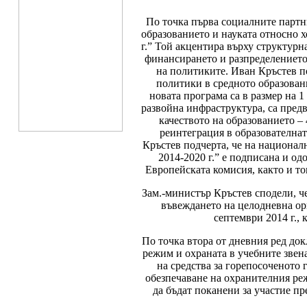
По точка първа социалните партн
образованието и науката относно 
г.” Той акцентира върху структур
финансирането и разпределението 
на политиките. Иван Кръстев п
политики в средното образован
новата програма са в размер на 1
развойна инфраструктура, са предв
качеството на образованието – 
реинтеграция в образователнат
Кръстев подчерта, че на национал
2014-2020 г.” е подписана и о
Европейската комисия, както и то
Зам.-министър Кръстев сподели, ч
въвеждането на целодневна орг
септември 2014 г., 
По точка втора от дневния ред д
режим и охраната в учебните звен
на средства за горепосоченото 
обезпечаване на охранителния реж
да бъдат поканени за участие п