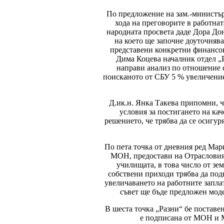
По предложение на зам.-министър
хода на преговорите в работнат
народната просвета даде Дора До
на което ще започне доуточнява
представени конкретни финансов
Дима Коцева началник отдел „
направи анализ по отношение с
поисканото от СБУ 5 % увеличение
Д.ик.н. Янка Такева припомни, ч
условия за постигането на ка
решението, че трябва да се осигу
По пета точка от дневния ред Ма
МОН, предостави на Отрасловия 
училищата, в това число от зем
собствени приходи трябва да под
увеличаването на работните запла
съвет ще бъде предложен моде
В шеста точка „Разни“ бе поставен
е подписана от МОН и М