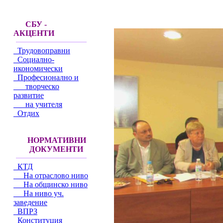
СБУ -
АКЦЕНТИ
Трудовоправни
Социално-
икономически
Професионално и
творческо
развитие
на учителя
Отдих
НОРМАТИВНИ
ДОКУМЕНТИ
КТД
На отраслово ниво
На общинско ниво
На ниво уч.
заведение
ВПРЗ
Конституция