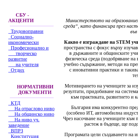
СБУ -
Министерството на образование
АКЦЕНТИ
среда“, като финансира през нас
Трудовоправни
във
Социално-
Какво е изграждане на STEM у
икономически
пространства с фокус върху изуча
Професионално и
в държавните и общинските учи
творческо
физическа среда (подобряване на
развитие
учебно съдържание, методи на пре
на учителя
с иновативни практики и такива
Отдих
те
Мотивирането на учениците за из
НОРМАТИВНИ
резултати, придобиване на систем
ДОКУМЕНТИ
към практиката, развитието и 
КТД
България има конкурентно пред
На отраслово ниво
(особено ИТ, автомобилна индуст
На общинско ниво
Чрез насочване на учениците към 
На ниво уч.
растеж в бъдеще, ще под
заведение
ВПРЗ
Програмата цели създаването на и
Конституция