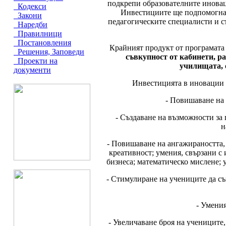
подкрепи образователните иновац
Кодекси
Инвестициите ще подпомогнат
Закони
педагогическите специалисти и с
Наредби
Правилници
Постановления
Крайният продукт от програмата
Решения, Заповеди
съвкупност от кабинети, р
Проекти на
училищата, 
документи
Инвестицията в иновации 
- Повишаване на 
- Създаване на възможности за 
н
- Повишаване на ангажираността,
креативност; умения, свързани с
бизнеса; математическо мислене; 
- Стимулиране на учениците да съ
- Умения
- Увеличаване броя на учениците