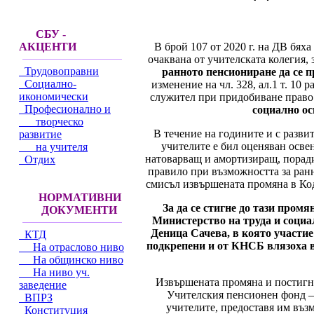
СБУ -
В брой 107 от 2020 г. на ДВ бях
АКЦЕНТИ
очаквана от учителската колегия,
Трудовоправни
ранното пенсиониране да се 
Социално-
изменение на чл. 328, ал.1 т. 10
икономически
служител при придобиване право 
Професионално и
социално ос
творческо
В течение на годините и с разви
развитие
учителите е бил оценяван освен
на учителя
натоварващ и амортизиращ, поради
Отдих
правило при възможността за ранн
смисъл извършената промяна в Код
НОРМАТИВНИ
За да се стигне до тази про
ДОКУМЕНТИ
Министерство на труда и социа
Деница Сачева, в която участи
КТД
подкрепени и от КНСБ влязоха в 
На отраслово ниво
На общинско ниво
На ниво уч.
Извършената промяна и постигна
заведение
Учителския пенсионен фонд – 
ВПРЗ
учителите, предоставя им въз
Конституция