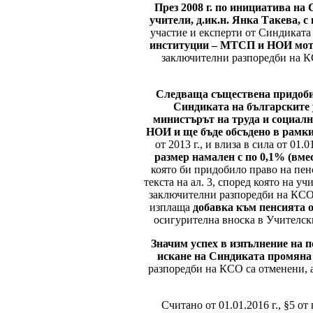
През 2008 г. по инициатива на
учители, д.ик.н. Янка Такева, 
участие и експерти от Синдикат
институции – МТСП и НОИ мот
заключителни разпоредби на КСО 
Следваща съществена придобив
Синдиката на българските у
министърът на труда и социалн
НОИ и ще бъде обсъдено в рамки
от 2013 г., и влиза в сила от 01
размер намален с по 0,1% (вмес
която би придобило право на пен
текста на ал. 3, според която на у
заключителни разпоредби на КСО, н
изплаща
добавка към пенсията 
осигурителна вноска в Учителск
Значим успех в изпълнение на 
искане на Синдиката промяна 
разпоредби на КСО са отменени, а
Считано от 01.01.2016 г., §5 