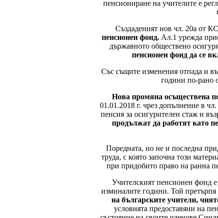
пенсиониране на учителите е регла
Създаденият нов чл. 20а от КС
пенсионен фонд.
Ал.1 урежда при
държавното обществено осигуря
пенсионен фонд да се в
Със същите изменения отпада и във
години по-рано о
Нова промяна осъществена по
01.01.2018 г. чрез допълнение в чл
пенсия за осигурителен стаж и въз
продължат да работят като пе
Поредната, но не и последна при
труда, с която започна този матер
при придобито право на ранна п
Учителският пенсионен фонд е 
изминалите години. Той претърпя
на българските учители, чият
условията предоставяни на пе
състояние на своите членове Синд