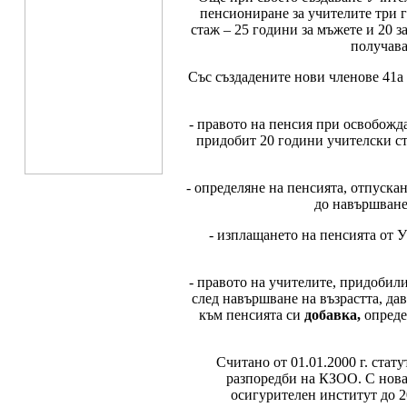
пенсиониране за учителите три 
стаж – 25 години за мъжете и 20 
получава
Със създадените нови членове 41а и 
- правото на пенсия при освобожда
придобит 20 години учителски ст
- определяне на пенсията, отпускана
до навършване
- изплащането на пенсията от 
- правото на учителите, придобили 
след навършване на възрастта, дав
към пенсията си
добавка,
опреде
Считано от 01.01.2000 г. стат
разпоредби на КЗОО. С нова
осигурителен институт до 2