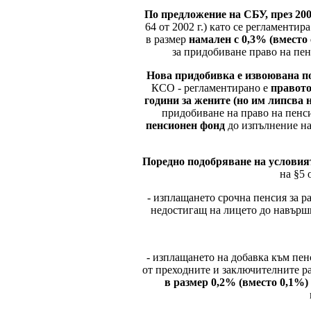
По предложение на СБУ, през 200
64 от 2002 г.) като се регламент
в размер
намален с 0,3% (вместо
за придобиване право на пен
Нова придобивка е извоювана по
КСО - регламентирано е
правото
години за жените (но им липсва
придобиване на право на пенсия 
пенсионен фонд
до изпълнение на 
Поредно подобряване на условия
на §5 
- изплащането срочна пенсия за
недостигащ на лицето до навършв
- изплащането на добавка към пен
от преходните и заключителните ра
в размер 0,2% (вместо 0,1%