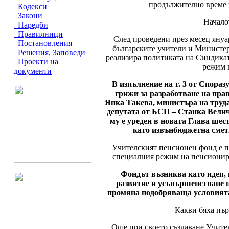
продължително време п
Кодекси
Закони
Начало
Наредби
Правилници
След проведени през месец януа
Постановления
българските учители и Министер
Решения, Заповеди
реализира политиката на Синдикат
Проекти на
режим 
документи
В изпълнение на т. 3 от Спора
грижи за разработване на прав
Янка Такева, министъра на труд
депутата от БСП – Станка Величк
му е уреден в новата Глава шест
като извънбюджетна смет
Учителският пенсионен фонд е 
специалния режим на пенсионира
Фондът възниква като идея, 
развитие и усъвършенстване п
промяна подобряваща условията 
Какви бяха пър
Още при своето създаване Учите