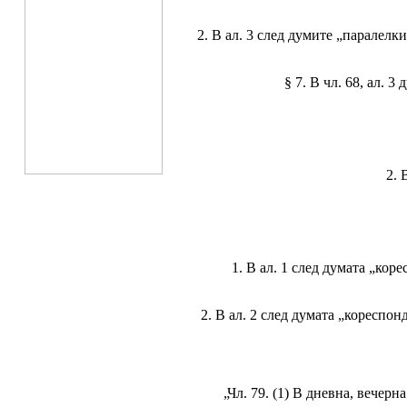
2. В ал. 3 след думите „паралелк
§ 7. В чл. 68, ал. 
2. 
1. В ал. 1 след думата „кор
2. В ал. 2 след думата „кореспо
„Чл. 79. (1) В дневна, вечер