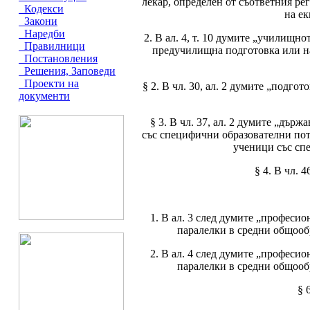
лекар, определен от съответния р
Кодекси
на ек
Закони
Наредби
2. В ал. 4, т. 10 думите „училищно
Правилници
предучилищна подготовка или на
Постановления
Решения, Заповеди
Проекти на
§ 2. В чл. 30, ал. 2 думите „подго
документи
§ 3. В чл. 37, ал. 2 думите „дър
със специфични образователни пот
ученици със сп
§ 4. В чл. 
1. В ал. 3 след думите „професи
паралелки в средни общооб
2. В ал. 4 след думите „професи
паралелки в средни общооб
§ 