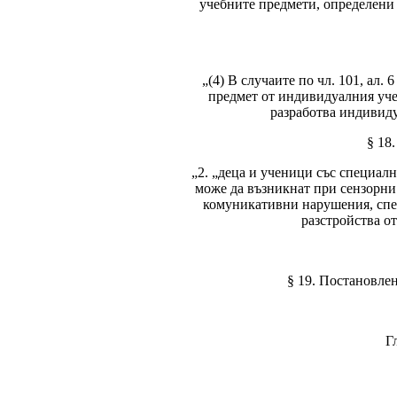
учебните предмети, определени 
„(4) В случаите по чл. 101, ал
предмет от индивидуалния учеб
разработва индивиду
§ 18
„2. „деца и ученици със специал
може да възникнат при сензорни
комуникативни нарушения, спец
разстройства о
§ 19. Постановлен
Г