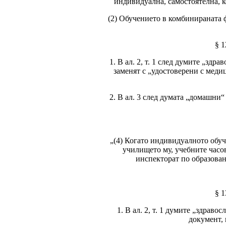
индивидуална, самостоятелна, к
(2) Обучението в комбинираната ф
§ 1
1. В ал. 2, т. 1 след думите „зд
заменят с „удостоверени с медиц
2. В ал. 3 след думата „домашни“
„(4) Когато индивидуалното обуч
училището му, учебните часо
инспекторат по образован
§ 1
1. В ал. 2, т. 1 думите „здра
документ, 