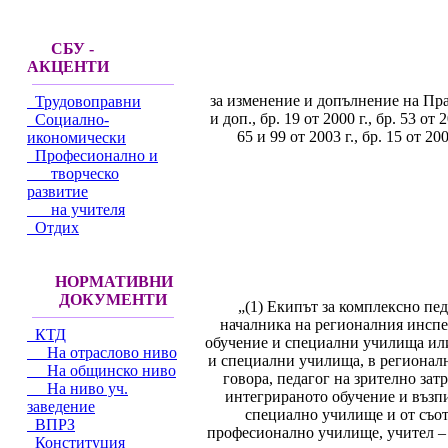
СБУ -
АКЦЕНТИ
за изменение и допълнение на Прав
Трудовоправни
и доп., бр. 19 от 2000 г., бр. 53 от 2
Социално-
65 и 99 от 2003 г., бр. 15 от 2004
икономически
Професионално и
творческо
развитие
на учителя
Отдих
НОРМАТИВНИ
ДОКУМЕНТИ
„(1) Екипът за комплексно педа
началника на регионалния инспе
КТД
обучение и специални училища или
На отраслово ниво
и специални училища, в регионалн
На общинско ниво
говора, педагог на зрително зат
На ниво уч.
интегрираното обучение и възпи
заведение
специално училище и от съот
ВПРЗ
професионално училище, учител – 
Конституция