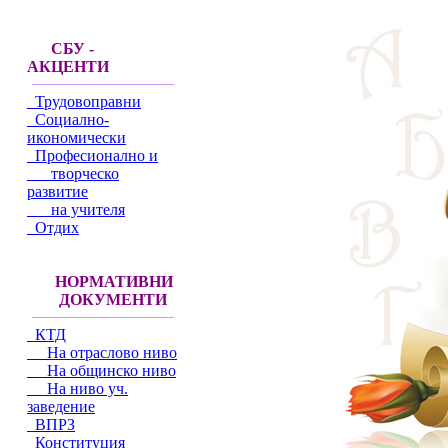
СБУ -
АКЦЕНТИ
Трудовоправни
Социално-
икономически
Професионално и
творческо
развитие
на учителя
Отдих
НОРМАТИВНИ
ДОКУМЕНТИ
КТД
На отраслово ниво
На общинско ниво
На ниво уч.
заведение
ВПРЗ
Конституция