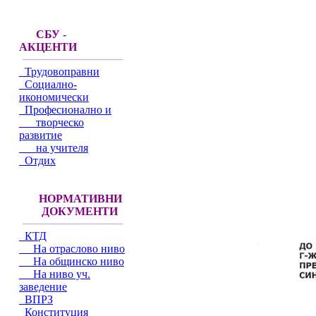
СБУ -
АКЦЕНТИ
Трудовоправни
Социално-
икономически
Професионално и
творческо
развитие
на учителя
Отдих
НОРМАТИВНИ
ДОКУМЕНТИ
КТД
На отраслово ниво
На общинско ниво
На ниво уч.
заведение
ВПРЗ
Конституция