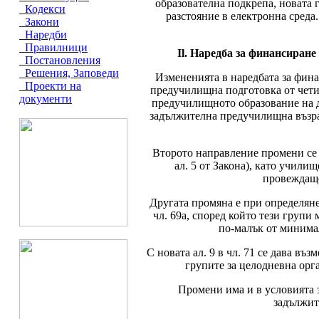
образователна подкрепа, новата г
Кодекси
разстояние в електронна среда.
Закони
Наредби
Правилници
Іl. Наредба за финансиран
Постановления
Решения, Заповеди
Измененията в наредбата за фина
Проекти на
предучилищна подготовка от четириг
документи
предучилищното образование на де
задължителна предучилищна възра
Второто направление промени се 
ал. 5 от Закона), като учили
провеждащо
Другата промяна е при определяне
чл. 69а, според който тези групи 
по-малък от минима
С новата ал. 9 в чл. 71 се дава в
групите за целодневна орга
Промени има и в условията 
задължит