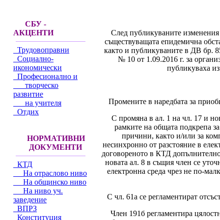
СБУ -
След публикуваните изменения 
АКЦЕНТИ
съществуващата епидемична обста
Трудовоправни
както и публикуваните в ДВ бр. 8
Социално-
№ 10 от 1.09.2016 г. за орга
икономически
публикуваха из
Професионално и
творческо
развитие
Промените в наредбата за приоб
на учителя
Отдих
С промяна в ал. 1 на чл. 17 и н
рамките на общата подкрепа за
причини, както и/или за ком
НОРМАТИВНИ
несинхронно от разстояние в елект
ДОКУМЕНТИ
договореното в КТД допълнително 
новата ал. 8 в същия член се уто
КТД
електронна среда чрез не по-мал
На отраслово ниво
На общинско ниво
На ниво уч.
С чл. 61а се регламентират отсъ
заведение
ВПРЗ
Член 191б регламентира цялостн
Конституция