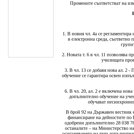
Промените съответстват на из
1. В новия чл. 4а се регламентира
в електронна среда, съответно 
групи
2. Новата т. 6 в чл. 11 позволява 
училищата прове
3. В чл. 13 се добавя нова ал. 
обучение се гарантира освен изпъ
6. В чл. 20, ал. 2 е включена но
допълнително обучение на учен
обучават несинхронно 
В брой 92 на Държавен вестник 
финансиране на дейностите по
одобрени допълнително 28 038 780
останалите – на Министерство на
осигуряването на тези допълнителн