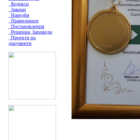
Кодекси
Закони
Наредби
Правилници
Постановления
Решения, Заповеди
Проекти на
документи