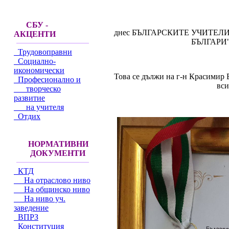
СБУ -
днес БЪЛГАРСКИТЕ УЧИТЕЛИ по
АКЦЕНТИ
БЪЛГАРИ",
Трудовоправни
Социално-
икономически
Това се дължи на г-н Красимир 
Професионално и
вси
творческо
развитие
на учителя
Отдих
НОРМАТИВНИ
ДОКУМЕНТИ
КТД
На отраслово ниво
На общинско ниво
На ниво уч.
заведение
ВПРЗ
Конституция