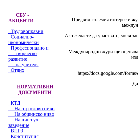
СБУ -
Предвид големия интерес и жур
АКЦЕНТИ
междун
Трудовоправни
Ако желаете да участвате, моля за
Социално-
икономически
Професионално и
Международно жури ще оценява 
творческо
из
развитие
на учителя
Отдих
https://docs.google.com/f
Да
НОРМАТИВНИ
ДОКУМЕНТИ
КТД
На отраслово ниво
На общинско ниво
На ниво уч.
заведение
ВПРЗ
Конституция