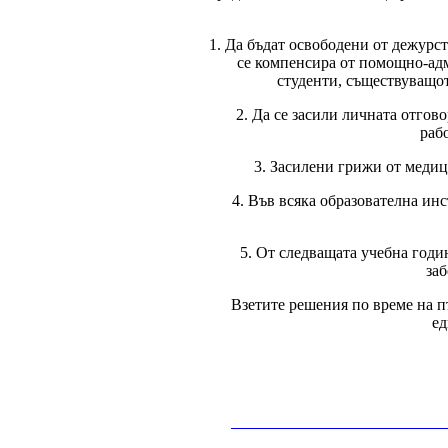
1. Да бъдат освободени от дежурс
се компенсира от помощно-адм
студенти, съществуващот
2. Да се засили личната отгов
раб
3. Засилени грижи от меди
4. Във всяка образователна и
5. От следващата учебна годи
заб
Взетите решения по време на п
ед
__________________________________________