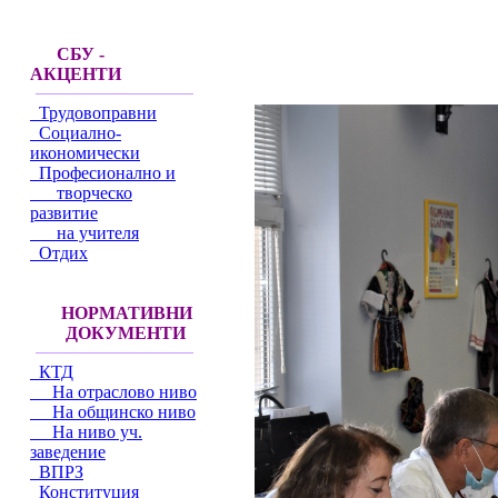
СБУ -
АКЦЕНТИ
Трудовоправни
Социално-
икономически
Професионално и
творческо
развитие
на учителя
Отдих
НОРМАТИВНИ
ДОКУМЕНТИ
КТД
На отраслово ниво
На общинско ниво
На ниво уч.
заведение
ВПРЗ
Конституция