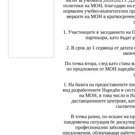
МОН за учебната 2020/2021 г. Д.
политики на МОН, благодари на е
нормален учебно-възпитателен про
мерките на МОН в краткосрочен 
1. Участниците в заседанието на
партньори, като бъдат 
2. В срок до 1 седмица от датат
оконч
По точка втора, след като стана
по предложени от МОН наредби 
1. На базата на предоставените п
вид разработените Наредби в сис
на МОН, в това число и Н
дистанционните центрове, като
съответн
В точка разни, по искане на пр
пандемична ситуация бе дискутир
професионални заболявания 
предложения, облекчаващи работни