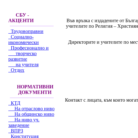
СБУ -
Във връзка с издадените от Бъл
АКЦЕНТИ
учителите по Религия – Християнс
Трудовоправни
Социално-
Директорите и учителите по мес
икономически
Професионално и
творческо
развитие
на учителя
Отдих
НОРМАТИВНИ
ДОКУМЕНТИ
Контакт с лицата, към които мога
КТД
На отраслово ниво
На общинско ниво
На ниво уч.
заведение
ВПРЗ
Конституция