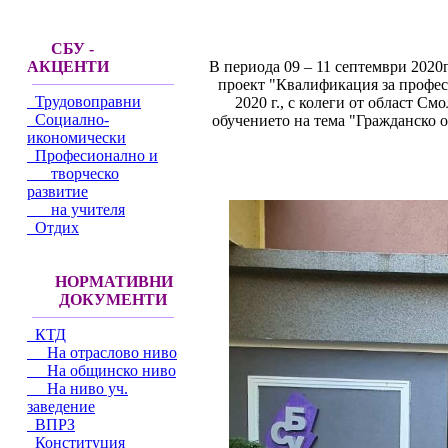
СБУ -
В периода 09 – 11 септември 2020
АКЦЕНТИ
проект "Квалификация за профе
Трудовоправни
2020 г., с колеги от област С
Социално-
обучението на тема "Гражданско о
икономически
Професионално и
творческо
развитие
на учителя
Отдих
НОРМАТИВНИ
ДОКУМЕНТИ
КТД
На отраслово ниво
На общинско ниво
На ниво уч.
заведение
ВПРЗ
Конституция