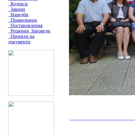
Кодекси
Закони
Наредби
Правилници
Постановления
Решения, Заповеди
Проекти на
документи
__________________________________________