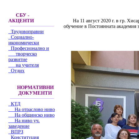
СБУ -
На 11 август 2020 г. в гр. Хис
АКЦЕНТИ
обучение в Постоянната академия 
Трудовоправни
Социално-
икономически
Професионално и
творческо
развитие
на учителя
Отдих
НОРМАТИВНИ
ДОКУМЕНТИ
КТД
На отраслово ниво
На общинско ниво
На ниво уч.
заведение
ВПРЗ
Конституция