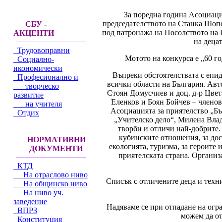
За поредна година Асоциаци
председателството на Станка Шопо
СБУ -
под патронажа на Посолството на 
АКЦЕНТИ
на деца
Трудовоправни
Мотото на конкурса е „60 г
Социално-
икономически
Въпреки обстоятелствата с епи
Професионално и
всички области на България. Авт
творческо
Стоян Домусчиев и доц. д-р Цве
развитие
Еленков и Боян Бойчев – членов
на учителя
Асоциацията за приятелство „Бъ
Отдих
„Учителско дело“, Милена Влад
творби и отличи най-добрите. 
кубинските отношения, за дос
НОРМАТИВНИ
екологията, туризма, за героите 
ДОКУМЕНТИ
приятелската страна. Организ
КТД
На отраслово ниво
Списък с отличените деца и техн
На общинско ниво
На ниво уч.
заведение
Надяваме се при отпадане на огра
ВПРЗ
можем да о
Конституция