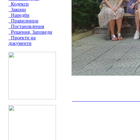
Кодекси
Закони
Наредби
Правилници
Постановления
Решения, Заповеди
Проекти на
документи
__________________________________________