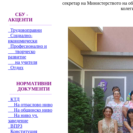
секретар на Министерството на об
колег
СБУ -
АКЦЕНТИ
Трудовоправни
Социално-
икономически
Професионално и
творческо
развитие
на учителя
Отдих
НОРМАТИВНИ
ДОКУМЕНТИ
КТД
На отраслово ниво
На общинско ниво
На ниво уч.
заведение
ВПРЗ
Конституция