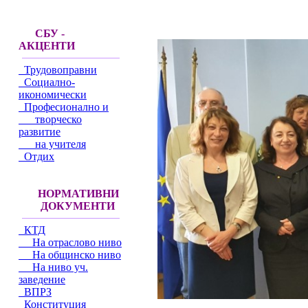
СБУ -
АКЦЕНТИ
Трудовоправни
Социално-
икономически
Професионално и
творческо
развитие
на учителя
Отдих
НОРМАТИВНИ
ДОКУМЕНТИ
КТД
На отраслово ниво
На общинско ниво
На ниво уч.
заведение
ВПРЗ
Конституция