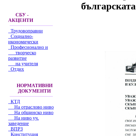
българската
СБУ -
АКЦЕНТИ
Трудовоправни
Социално-
икономически
Професионално и
творческо
развитие
на учителя
Отдих
НОРМАТИВНИ
ДОКУМЕНТИ
КТД
На отраслово ниво
На общинско ниво
На ниво уч.
заведение
ВПРЗ
Конституция