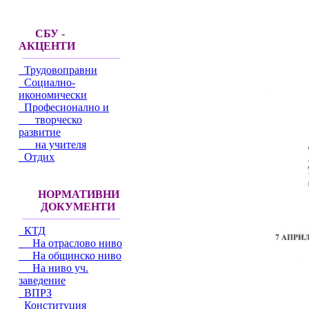
СБУ -
АКЦЕНТИ
Трудовоправни
Социално-
икономически
Професионално и
творческо
развитие
на учителя
Отдих
НОРМАТИВНИ
ДОКУМЕНТИ
КТД
На отраслово ниво
На общинско ниво
На ниво уч.
заведение
ВПРЗ
Конституция