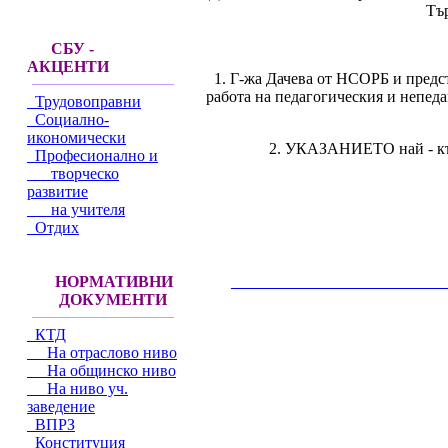
Тъ
СБУ -
АКЦЕНТИ
1. Г-жа Дачева от НСОРБ и предс
работа на педагогическия и непе
Трудовоправни
Социално-
икономически
2. УКАЗАНИЕТО най - късн
Професионално и
творческо
развитие
на учителя
Отдих
НОРМАТИВНИ
__________________________________________
ДОКУМЕНТИ
КТД
На отраслово ниво
На общинско ниво
На ниво уч.
заведение
ВПРЗ
Конституция