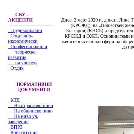
СБУ -
Днес, 2 март 2020 г., д.ик.н. Янка
АКЦЕНТИ
(КРСЖД), на „Обществен женс
Трудовоправни
България, (КНСБ) и председател
Социално-
КРСЖД и ОЖП. Основни теми на 
икономически
жените във всички сфери на обще
Професионално и
да пр
творческо
развитие
на учителя
Отдих
НОРМАТИВНИ
ДОКУМЕНТИ
КТД
На отраслово ниво
На общинско ниво
На ниво уч.
заведение
ВПРЗ
Конституция