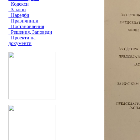
Кодекси
Закони
Наредби
Правилници
Постановления
Решения, Заповеди
Проекти на
документи