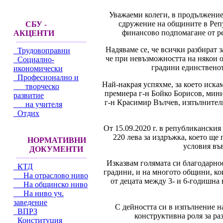
Уважаеми колеги, в продължение
сдружение на общините в Репу
СБУ -
финансово подпомагане от р
АКЦЕНТИ
Надяваме се, че всички разбират 
Трудовоправни
че при невъзможността на някои о
Социално-
градини единственот
икономически
Професионално и
Най-накрая успяхме, за което искам
творческо
премиера г-н Бойко Борисов, мини
развитие
г-н Красимир Вълчев, изпълнител
на учителя
Отдих
От 15.09.2020 г. в републиканския
220 лева за издръжка, което щ
НОРМАТИВНИ
условия въ
ДОКУМЕНТИ
Изказвам голямата си благодарно
КТД
градини, и на многото общини, ко
На отраслово ниво
от децата между 3- и 6-годишна 
На общинско ниво
На ниво уч.
заведение
С дейността си в изпълнение н
ВПРЗ
конструктивна роля за ра
Конституция