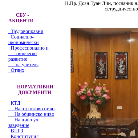
Н.Пр. Доан Туан Лин, посланик н
сътрудничество
СБУ -
АКЦЕНТИ
Трудовоправни
Социално-
икономически
Професионално и
творческо
развитие
на учителя
Отдих
НОРМАТИВНИ
ДОКУМЕНТИ
КТД
На отраслово ниво
На общинско ниво
На ниво уч.
заведение
ВПРЗ
Конституция