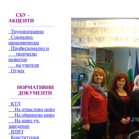
СБУ -
АКЦЕНТИ
Трудовоправни
Социално-
икономически
Професионално и
творческо
развитие
на учителя
Отдих
НОРМАТИВНИ
ДОКУМЕНТИ
КТД
На отраслово ниво
На общинско ниво
На ниво уч.
заведение
ВПРЗ
Конституция