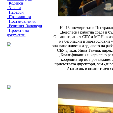
Кодекси
Закони
Наредби
Правилници
Постановления
Решения, Заповеди
На 13 ноември т.г. в Централа
Проекти на
„Безопасна работна среда в б
документи
Организиран от СБУ и МОН, в изп
на безопасни и здравословни у
опазване живота и здравето на раб
СБУ д.ик.н. Янка Такева, дире
„Квалификация и кариерно раз
координатор по провеждането
присъстваха директори, зам.-дир
Атанасов, изпълнителен се