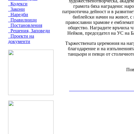
художественотворческа, академ
Кодекси
грамота бяха наградени: нар
Закони
патриотична дейност и в развитиет
Наредби
библейски начин на живот, с
Правилници
православни храмове е емблемат
Постановления
общество. Наградите връчиха ч
Решения, Заповеди
Нейков, председател на УС на Б
Проекти на
документи
Тържествената церемония на наг
благодарение и на изпълненият
танцьори и певци от столичнот
Пов
__________________________________________