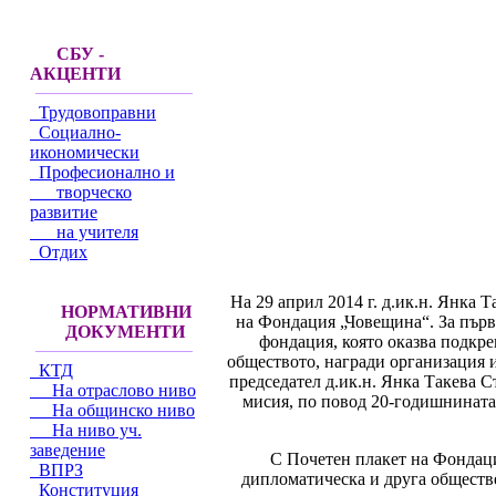
СБУ -
АКЦЕНТИ
Трудовоправни
Социално-
икономически
Професионално и
творческо
развитие
на учителя
Отдих
На 29 април 2014 г. д.ик.н. Янка 
НОРМАТИВНИ
на Фондация „Човещина“. За първ
ДОКУМЕНТИ
фондация, която оказва подкре
обществото, награди организация 
КТД
председател д.ик.н. Янка Такева С
На отраслово ниво
мисия, по повод 20-годишнината 
На общинско ниво
На ниво уч.
заведение
С Почетен плакет на Фондаци
ВПРЗ
дипломатическа и друга обществе
Конституция