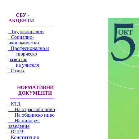
СБУ -
АКЦЕНТИ
Трудовоправни
Социално-
икономически
Професионално и
творческо
развитие
на учителя
Отдих
НОРМАТИВНИ
ДОКУМЕНТИ
КТД
На отраслово ниво
На общинско ниво
На ниво уч.
заведение
ВПРЗ
Конституция