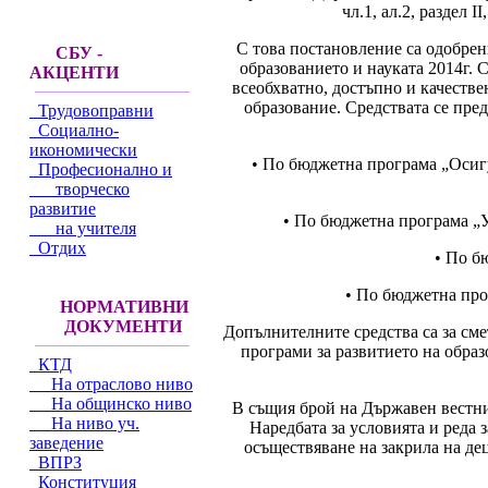
чл.1, ал.2, раздел 
С това постановление са одобрен
СБУ -
образованието и науката 2014г. 
АКЦЕНТИ
всеобхватно, достъпно и качеств
образование. Средствата се пре
Трудовоправни
Социално-
икономически
• По бюджетна програма „Осиг
Професионално и
творческо
развитие
• По бюджетна програма „У
на учителя
Отдих
• По б
• По бюджетна прог
НОРМАТИВНИ
ДОКУМЕНТИ
Допълнителните средства са за сме
програми за развитието на образо
КТД
На отраслово ниво
На общинско ниво
В същия брой на Държавен вестни
На ниво уч.
Наредбата за условията и реда 
заведение
осъществяване на закрила на де
ВПРЗ
Конституция