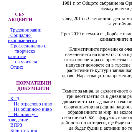
1981 г. от Общото събрание на Ор
между всички д
СБУ -
След 2015 г. Световният ден за ми
АКЦЕНТИ
за устойчив
Трудовоправни
През 2019 г. темата е: „Борба с из
Социално-
климатичните п
икономически
Професионално и
Климатичните промени са очеви
творческо
изменението на климата, това щ
развитие
пъти повече хора се преместват 
на учителя
напуснат домовете си в търсене 
Отдих
растителните култури заплашва
здраве. Нарастващото напрежение, 
НОРМАТИВНИ
ДОКУМЕНТИ
Темите за мира, за екологичното 
три десетилетия са в дневния р
КТД
движението за създаване на екок
На отраслово ниво
съорганизатор на редица национ
На общинско ниво
образованието за мир, на екол
На ниво уч.
събитие на СБУ – форумът, включ
заведение
дейности по интереси, ще бъде на 
ВПРЗ
да бъдат будни и активни по т
Конституция