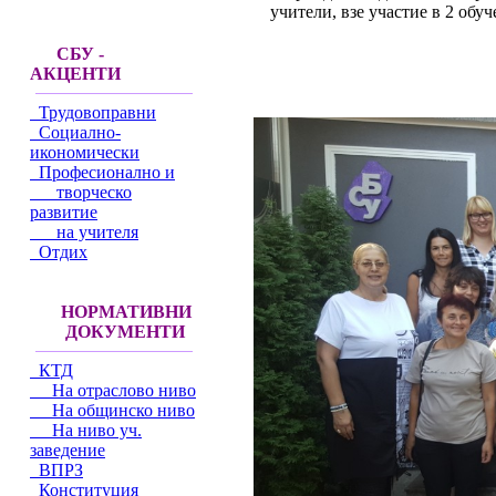
учители, взе участие в 2 обу
СБУ -
АКЦЕНТИ
Трудовоправни
Социално-
икономически
Професионално и
творческо
развитие
на учителя
Отдих
НОРМАТИВНИ
ДОКУМЕНТИ
КТД
На отраслово ниво
На общинско ниво
На ниво уч.
заведение
ВПРЗ
Конституция