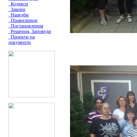
Кодекси
Закони
Наредби
Правилници
Постановления
Решения, Заповеди
Проекти на
документи