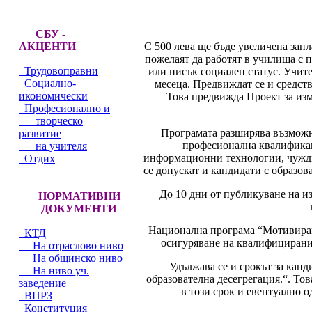
СБУ -
С 500 лева ще бъде увеличена зап
АКЦЕНТИ
пожелаят да работят в училища с 
Трудовоправни
или нисък социален статус. Учите
Социално-
месеца. Предвиждат се и средств
икономически
Това предвижда Проект за из
Професионално и
творческо
Програмата разширява възможн
развитие
професионална квалификац
на учителя
информационни технологии, чужди 
Отдих
се допускат и кандидати с образо
До 10 дни от публикуване на и
НОРМАТИВНИ
ДОКУМЕНТИ
Национална програма “Мотивирани
КТД
осигуряване на квалифицирани
На отраслово ниво
На общинско ниво
Удължава се и срокът за кан
На ниво уч.
образователна десегрегация.“. То
заведение
в този срок и евентуално 
ВПРЗ
Конституция