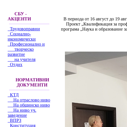
СБУ -
В периода от 16 август до 19 ав
АКЦЕНТИ
Проект „Квалификация за проф
Трудовоправни
програма „Наука и образование за
Социално-
икономически
Професионално и
творческо
развитие
на учителя
Отдих
НОРМАТИВНИ
ДОКУМЕНТИ
КТД
На отраслово ниво
На общинско ниво
На ниво уч.
заведение
ВПРЗ
Конституция