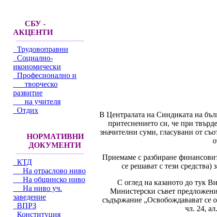
СБУ -
АКЦЕНТИ
Трудовоправни
Социално-
икономически
Професионално и
творческо
развитие
на учителя
Отдих
В Централата на Синдиката на бъл
притеснението си, че при твърд
значителни суми, гласувани от съо
НОРМАТИВНИ
о
ДОКУМЕНТИ
Приемаме с разбиране финансовите
КТД
се решават с тези средства)
На отраслово ниво
На общинско ниво
С оглед на казаното до тук В
На ниво уч.
Министерски съвет предложение 
заведение
съдържание „Освобождавават се о
ВПРЗ
чл. 24, а
Конституция