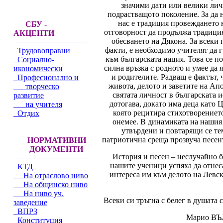
значими дати или велики лич
подрастващото поколение. За да н
нас е традиция провеждането 
СБУ -
отговорност да продължа традицият
АКЦЕНТИ
обесването на Дякона. За всеки
факти, е необходимо учителят да 
Трудовоправни
към българската нация. Това се по
Социално-
силна връзка с родното и умее да 
икономически
и родителите. Радващ е фактът,
Професионално и
живота, делото и заветите на Ап
творческо
святата личност в българската и
развитие
дотогава, докато има деца като 
на учителя
която рецитира стихотворението
Отдих
онемее. В динамиката на нашия 
утвърдени и повтарящи се тем
патриотична среща прозвуча песент
НОРМАТИВНИ
ДОКУМЕНТИ
История и песен – неслучайно б
нашите ученици успяха да отнеса
КТД
интереса им към делото на Левск
На отраслово ниво
На общинско ниво
На ниво уч.
Всеки си тръгна с белег в душата 
заведение
ВПРЗ
Марио ВЪЛ
Конституция