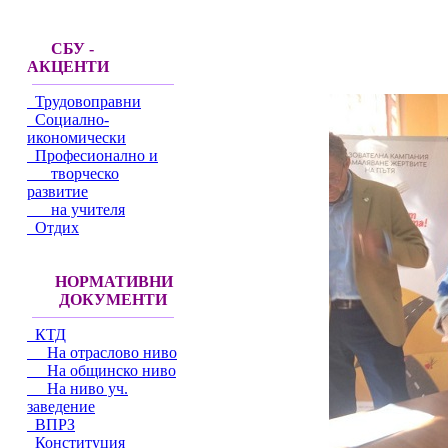
СБУ -
АКЦЕНТИ
Трудовоправни
Социално-
икономически
Професионално и
творческо
развитие
на учителя
Отдих
НОРМАТИВНИ
ДОКУМЕНТИ
КТД
На отраслово ниво
На общинско ниво
На ниво уч.
заведение
ВПРЗ
Конституция