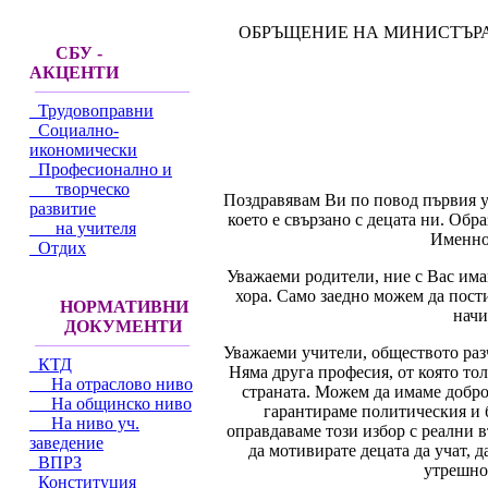
ОБРЪЩЕНИЕ НА МИНИСТЪРА
СБУ -
АКЦЕНТИ
Трудовоправни
Социално-
икономически
Професионално и
творческо
Поздравявам Ви по повод първия уч
развитие
което е свързано с децата ни. Обр
на учителя
Именно 
Отдих
Уважаеми родители, ние с Вас има
хора. Само заедно можем да пости
НОРМАТИВНИ
начи
ДОКУМЕНТИ
Уважаеми учители, обществото разч
КТД
Няма друга професия, от която то
На отраслово ниво
страната. Можем да имаме добро
На общинско ниво
гарантираме политическия и 
На ниво уч.
оправдаваме този избор с реални 
заведение
да мотивирате децата да учат, 
ВПРЗ
утрешно
Конституция