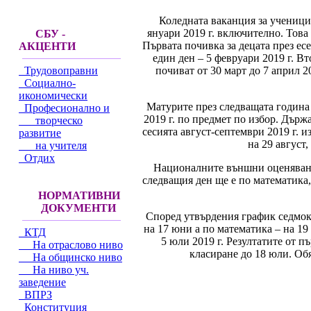
Коледната ваканция за ученицит
януари 2019 г. включително. Това
СБУ -
Първата почивка за децата през ес
АКЦЕНТИ
един ден – 5 февруари 2019 г. Вт
почиват от 30 март до 7 април 2
Трудовоправни
Социално-
икономически
Матурите през следващата година о
Професионално и
2019 г. по предмет по избор. Държ
творческо
сесията август-септември 2019 г. и
развитие
на 29 август,
на учителя
Отдих
Националните външни оценявания 
следващия ден ще е по математика,
НОРМАТИВНИ
ДОКУМЕНТИ
Според утвърдения график седмок
на 17 юни а по математика – на 19
КТД
5 юли 2019 г. Резултатите от п
На отраслово ниво
класиране до 18 юли. Обя
На общинско ниво
На ниво уч.
заведение
ВПРЗ
Конституция