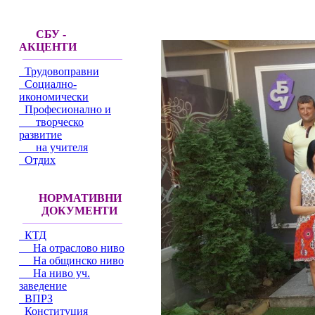
СБУ -
АКЦЕНТИ
Трудовоправни
Социално-
икономически
Професионално и
творческо
развитие
на учителя
Отдих
НОРМАТИВНИ
ДОКУМЕНТИ
КТД
На отраслово ниво
На общинско ниво
На ниво уч.
заведение
ВПРЗ
Конституция