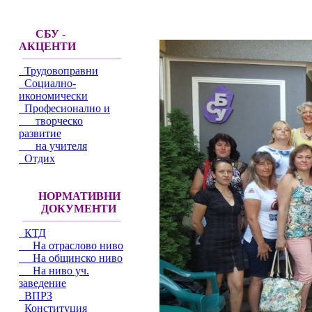
СБУ -
АКЦЕНТИ
Трудовоправни
Социално-
икономически
Професионално и
творческо
развитие
на учителя
Отдих
НОРМАТИВНИ
ДОКУМЕНТИ
КТД
На отраслово ниво
На общинско ниво
На ниво уч.
заведение
ВПРЗ
Конституция