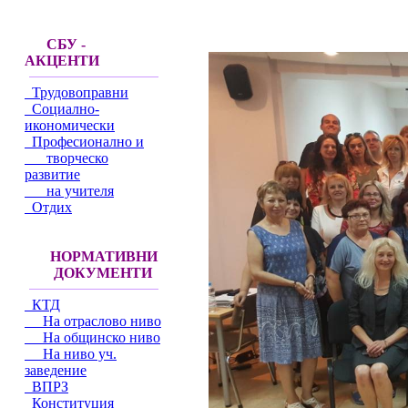
СБУ -
АКЦЕНТИ
Трудовоправни
Социално-
икономически
Професионално и
творческо
развитие
на учителя
Отдих
НОРМАТИВНИ
ДОКУМЕНТИ
КТД
На отраслово ниво
На общинско ниво
На ниво уч.
заведение
ВПРЗ
Конституция