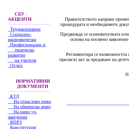
СБУ -
Правителството направи промени
АКЦЕНТИ
процедурата и необходимите докум
Трудовоправни
Предвижда се осиновителката или 
Социално-
основа на писмено заявление 
икономически
Професионално и
творческо
Регламентира се възможността о
развитие
прилагат акт за предаване на детет
на учителя
Отдих
П
НОРМАТИВНИ
ДОКУМЕНТИ
КТД
На отраслово ниво
__________________________________________
На общинско ниво
На ниво уч.
заведение
ВПРЗ
Конституция