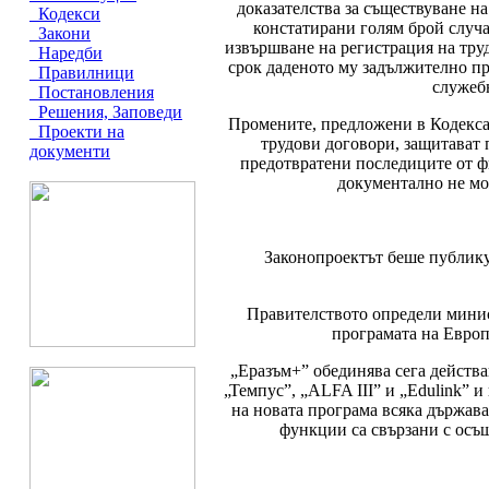
доказателства за съществуване н
Кодекси
констатирани голям брой случа
Закони
извършване на регистрация на труд
Наредби
срок даденото му задължително пр
Правилници
служебн
Постановления
Решения, Заповеди
Промените, предложени в Кодекса 
Проекти на
трудови договори, защитават 
документи
предотвратени последиците от ф
документално не мо
Законопроектът беше публику
Правителството определи минис
програмата на Европ
„Еразъм+” обединява сега действ
„Темпус”, „ALFA III” и „Edulink” и
на новата програма всяка държава
функции са свързани с осъ