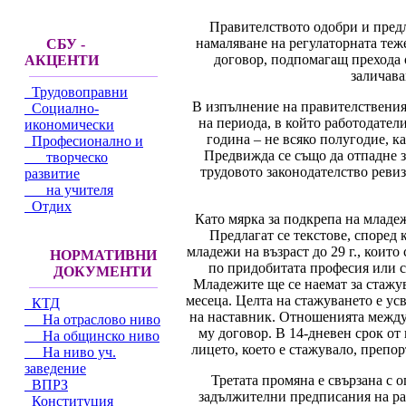
Правителството одобри и предл
намаляване на регулаторната теже
СБУ -
договор, подпомагащ прехода о
АКЦЕНТИ
заличава
Трудовоправни
В изпълнение на правителствения 
Социално-
на периода, в който работодател
икономически
година – не всяко полугодие, к
Професионално и
Предвижда се също да отпадне з
творческо
трудовото законодателство реви
развитие
на учителя
Отдих
Като мярка за подкрепа на младеж
Предлагат се текстове, според 
младежи на възраст до 29 г., кои
НОРМАТИВНИ
по придобитата професия или с
ДОКУМЕНТИ
Младежите ще се наемат за стажув
месеца. Целта на стажуването е ус
КТД
на наставник. Отношенията между
На отраслово ниво
му договор. В 14-дневен срок от
На общинско ниво
лицето, което е стажувало, препо
На ниво уч.
заведение
Третата промяна е свързана с 
ВПРЗ
задължителни предписания на раб
Конституция