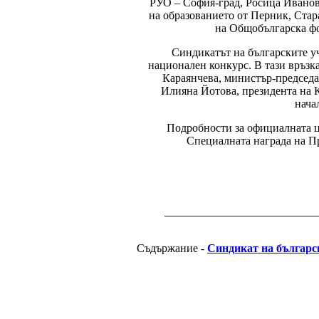
РУО – София-град, Росица Иванов
на образованието от Перник, Стар
на Общобългарска ф
Синдикатът на българските уч
национален конкурс. В тази връзк
Караянчева, министър-председа
Илияна Йотова, президента на
нача
Подробности за официалната ц
Специалната награда на Пр
__________________________________________
Съдържание -
Синдикат на българс