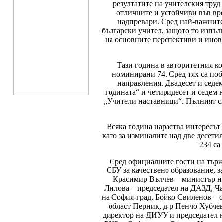
резултатите на учителския труд
отличните и устойчиви във вр
надпревари. Сред най-важните
български учител, защото то изпъл
на основните перспективи и ино
Тази година в авторитетния ко
номинирани 74. Сред тях са поб
направления. Двадесет и седе
годината“ и четиридесет и седем
„Учители наставници“. Пълният с
Всяка година нараства интересът
като за изминалите над две десетил
234 са
Сред официалните гости на търж
СБУ за качествено образование, з
Красимир Вълчев – министър на
Лилова – председател на ДАЗД, Ч
на София-град, Бойко Свиленов – о
област Перник, д-р Пенчо Хубче
директор на ДИУУ и председател н