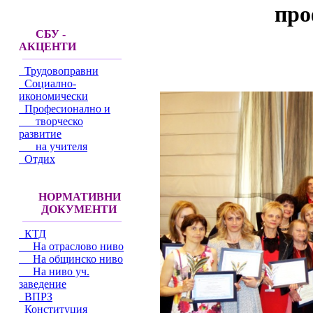
про
СБУ -
АКЦЕНТИ
Трудовоправни
Социално-
икономически
Професионално и
творческо
развитие
на учителя
Отдих
НОРМАТИВНИ
ДОКУМЕНТИ
КТД
На отраслово ниво
На общинско ниво
На ниво уч.
заведение
ВПРЗ
Конституция