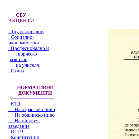
СБУ -
АКЦЕНТИ
Трудовоправни
Социално-
икономически
Професионално и
творческо
развитие
на учителя
Отдих
НОРМАТИВНИ
ДОКУМЕНТИ
КТД
На отраслово ниво
На общинско ниво
На ниво уч.
заведение
ВПРЗ
Конституция