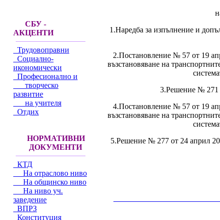
н
СБУ -
1.Наредба за изпълнение и допъ
АКЦЕНТИ
Трудовоправни
2.Постановление № 57 от 19 ап
Социално-
възстановяване на транспортните
икономически
система
Професионално и
творческо
3.Решение № 271 
развитие
на учителя
4.Постановление № 57 от 19 ап
Отдих
възстановяване на транспортните
система
НОРМАТИВНИ
5.Решение № 277 от 24 април 20
ДОКУМЕНТИ
КТД
На отраслово ниво
На общинско ниво
На ниво уч.
заведение
__________________________________________
ВПРЗ
Конституция