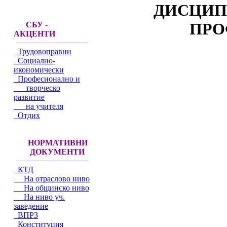
ДИСЦИП
ПРО
СБУ -
АКЦЕНТИ
Трудовоправни
Социално-
икономически
Професионално и
творческо
развитие
на учителя
Отдих
НОРМАТИВНИ
ДОКУМЕНТИ
КТД
На отраслово ниво
На общинско ниво
На ниво уч.
заведение
ВПРЗ
Конституция